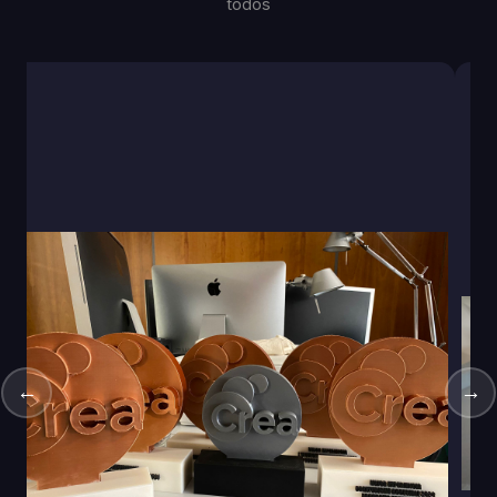
todos
←
→